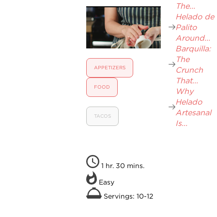
The...
Helado de
Palito
Around...
Barquilla:
The
APPETIZERS
Crunch
That...
FOOD
Why
Helado
Artesanal
TACOS
Is...
1 hr. 30 mins.
Easy
Servings: 10-12