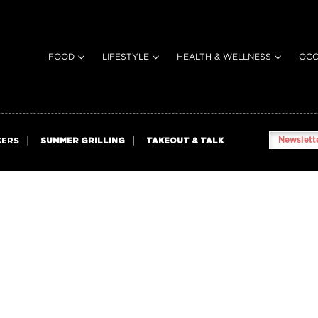
FOOD
LIFESTYLE
HEALTH & WELLNESS
OCC
Newslette
KERS
SUMMER GRILLING
TAKEOUT & TALK